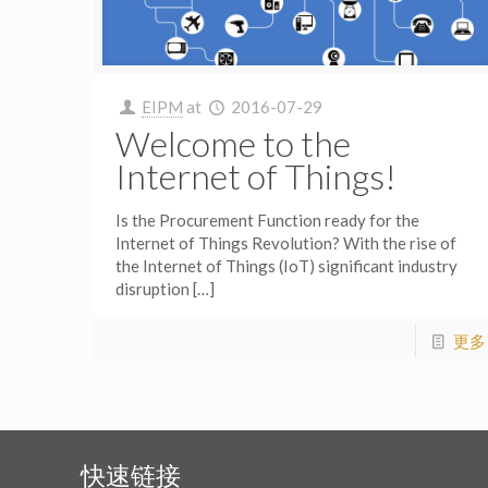
EIPM
at
2016-07-29
Welcome to the
Internet of Things!
Is the Procurement Function ready for the
Internet of Things Revolution? With the rise of
the Internet of Things (IoT) significant industry
disruption
[…]
更多
快速链接