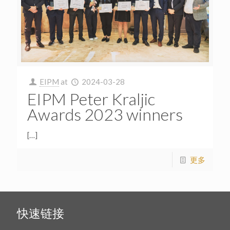
EIPM
at
2024-03-28
EIPM Peter Kraljic
Awards 2023 winners
[…]
更多
快速链接